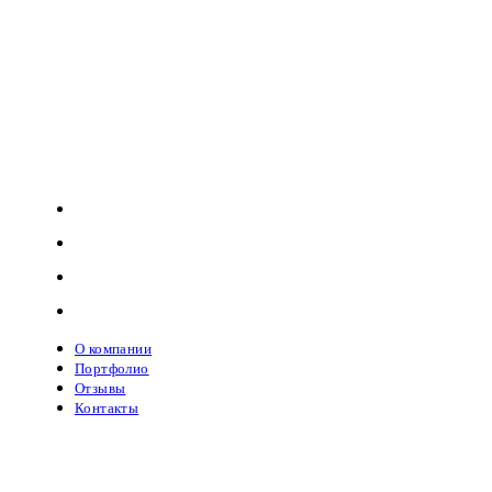
Производство резиновых покрытий
Строительство детских и спортивных площадок
Информация
О компании
Портфолио
Отзывы
Контакты
О компании
Портфолио
Отзывы
Контакты
Услуги