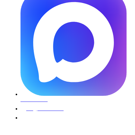
Написать в Max
info@ploshadki-life.ru
г. Москва, 1-й Вязовский проезд 4к1